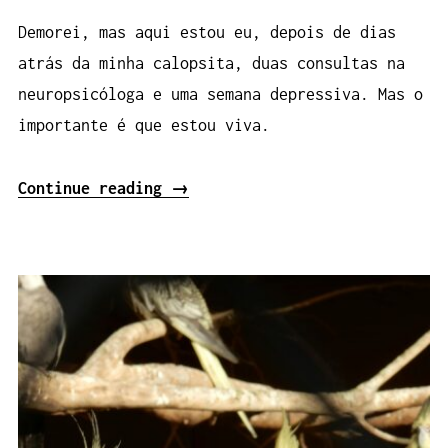
Demorei, mas aqui estou eu, depois de dias
atrás da minha calopsita, duas consultas na
neuropsicóloga e uma semana depressiva. Mas o
importante é que estou viva.
“Registro
Continue reading
→
#014:
Um
dia
após
o
outro”