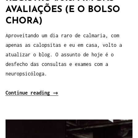
AVALIAÇÕES (E O BOLSO
CHORA)
Aproveitando um dia raro de calmaria, com
apenas as calopsitas e eu em casa, volto a
atualizar o blog. O assunto de hoje é o
desfecho das consultas e exames com a
neuropsicóloga.
“Registro
Continue reading
→
#018:
Fim
das
avaliações