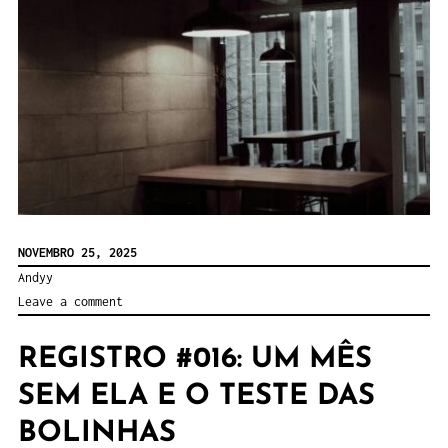
(e
o
bolso
chora)”
NOVEMBRO 25, 2025
Andyy
Leave a comment
REGISTRO #016: UM MÊS
SEM ELA E O TESTE DAS
BOLINHAS