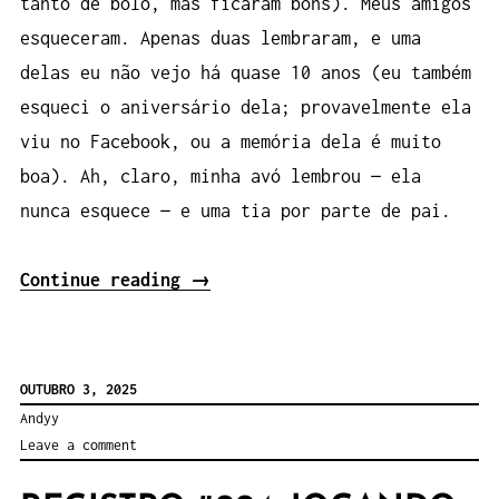
tanto de bolo, mas ficaram bons). Meus amigos
esqueceram. Apenas duas lembraram, e uma
delas eu não vejo há quase 10 anos (eu também
esqueci o aniversário dela; provavelmente ela
viu no Facebook, ou a memória dela é muito
boa). Ah, claro, minha avó lembrou — ela
nunca esquece — e uma tia por parte de pai.
“Registro
Continue reading
→
#006:
Relatório
do
OUTUBRO 3, 2025
meu
Andyy
Leave a comment
aniversário”