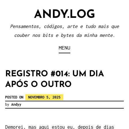
Skip
ANDY.LOG
to
content
Pensamentos, códigos, arte e tudo mais que
couber nos bits e bytes da minha mente.
MENU
REGISTRO #014: UM DIA
APÓS O OUTRO
POSTED ON
NOVEMBRO 5, 2025
by
Andyy
Demorei, mas aqui estou eu, depois de dias