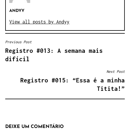
ANDYY
View all posts by Andyy
Previous Post
NAVEGAÇÃO
Registro #013: A semana mais
DE
difícil
POST
Next Post
Registro #015: “Essa é a minha
Titita!”
DEIXE UM COMENTÁRIO